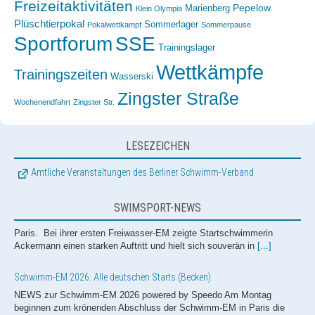
Freizeitaktivitäten
Pepelow
Marienberg
Klein Olympia
Plüschtierpokal
Sommerlager
Pokalwettkampf
Sommerpause
Sportforum
SSE
Trainingslager
Wettkämpfe
Trainingszeiten
Wasserski
Zingster Straße
Wochenendfahrt
Zingster Str.
LESEZEICHEN
Amtliche Veranstaltungen des Berliner Schwimm-Verband
SWIMSPORT-NEWS
Schwimm-EM 2026: Alle deutschen Starts (Becken)
NEWS zur Schwimm-EM 2026 powered by Speedo Am Montag
beginnen zum krönenden Abschluss der Schwimm-EM in Paris die
Beckenwettbewerbe, mit insgesamt sieben vollgepackten
Wettkampftagen. Nach einigen gesundheitsbedingten Abmeldungen,
schickt das deutsche Team 36 Aktive an den Start. Mit Ausnahme der
50m Rücken bei den Damen werden die deutschen Farben somit über