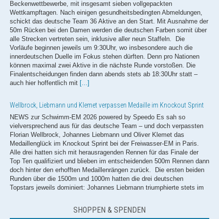
alle Strecken vertreten sein, inklusive aller neun Staffeln. Die
Vorläufe beginnen jeweils um 9:30Uhr, wo insbesondere auch die
innerdeutschen Duelle im Fokus stehen dürften. Denn pro Nationen
können maximal zwei Aktive in die nächste Runde vorstoßen. Die
Finalentscheidungen finden dann abends stets ab 18:30Uhr statt –
auch hier hoffentlich mit
[...]
Wellbrock, Liebmann und Klemet verpassen Medaille im Knockout Sprint
NEWS zur Schwimm-EM 2026 powered by Speedo Es sah so
vielversprechend aus für das deutsche Team – und doch verpassten
Florian Wellbrock, Johannes Liebmann und Oliver Klemet das
Medaillenglück im Knockout Sprint bei der Freiwasser-EM in Paris.
Alle drei hatten sich mit herausragenden Rennen für das Finale der
Top Ten qualifiziert und blieben im entscheidenden 500m Rennen dann
doch hinter den erhofften Medaillenrängen zurück. Die ersten beiden
Runden über die 1500m und 1000m hatten die drei deutschen
Topstars jeweils dominiert: Johannes Liebmann triumphierte stets im
ersten Lauf und setzte die schnellsten Zeiten in die Seine, während
Florian Wellbrock den Vorlauf über
[...]
Europameisterin! Isabel Gose feiert Gold im Knockout Sprint
SHOPPEN & SPENDEN
NEWS zur Schwimm-EM 2026 powered by Speedo Es ist das dritte
Gold für das deutsche Team bei der Freiwasser-EM in Paris - und der