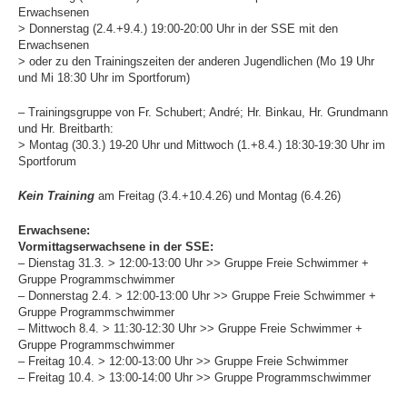
Jugend
Erwachsenen
> Donnerstag (2.4.+9.4.) 19:00-20:00 Uhr in der SSE mit den
News
Erwachsenen
> oder zu den Trainingszeiten der anderen Jugendlichen (Mo 19 Uhr
Termine
und Mi 18:30 Uhr im Sportforum)
Bestenliste
– Trainingsgruppe von Fr. Schubert; André; Hr. Binkau, Hr. Grundmann
und Hr. Breitbarth:
Schwimmprojekt Sulzfelder
> Montag (30.3.) 19-20 Uhr und Mittwoch (1.+8.4.) 18:30-19:30 Uhr im
Straße
Sportforum
Masters
Kein Training
am Freitag (3.4.+10.4.26) und Montag (6.4.26)
News
Erwachsene:
Termine
Vormittagserwachsene in der SSE:
– Dienstag 31.3. > 12:00-13:00 Uhr >> Gruppe Freie Schwimmer +
Bestenliste
Gruppe Programmschwimmer
Trainingszeiten
– Donnerstag 2.4. > 12:00-13:00 Uhr >> Gruppe Freie Schwimmer +
Gruppe Programmschwimmer
Termine
– Mittwoch 8.4. > 11:30-12:30 Uhr >> Gruppe Freie Schwimmer +
Gruppe Programmschwimmer
Wettkämpfe
– Freitag 10.4. > 12:00-13:00 Uhr >> Gruppe Freie Schwimmer
– Freitag 10.4. > 13:00-14:00 Uhr >> Gruppe Programmschwimmer
Trainingslager