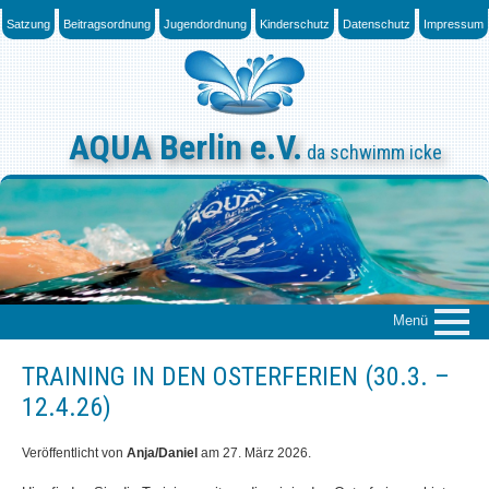
Skip
Satzung
Beitragsordnung
Jugendordnung
Kinderschutz
Datenschutz
Impressum
to
content
AQUA Berlin e.V.
da schwimm icke
Menü
TRAINING IN DEN OSTERFERIEN (30.3. –
Über uns
12.4.26)
Das „Who is Who“
Veröffentlicht von
Anja/Daniel
am
27. März 2026
.
News