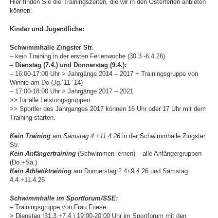
Hier finden Sie die Trainingszeiten, die wir in den Osterferien anbieten
Schwimmhallen
können:
Baumschulenweg
Kinder und Jugendliche:
News
Schwimmhalle
Zingster Str.
Trainingszeiten
– kein Training in der ersten Ferienwoche (30.3.-6.4.26)
– Dienstag (7.4.) und Donnerstag (9.4.):
Sportforum
– 16:00-17:00 Uhr > Jahrgänge 2014 – 2017 + Trainingsgruppe von
Hohenschönhausen
Winnie am Do (Jg.´11-´14)
– 17:00-18:00 Uhr > Jahrgänge 2017 – 2021
News
>> für alle Leistungsgruppen
>> Sportler des Jahrganges 2017 können 16 Uhr oder 17 Uhr mit dem
Trainingszeiten
Training starten.
SSE Europa-Sportpark
Kein Training
am Samstag 4.+11.4.26
in der Schwimmhalle Zingster
News
Str.
Kein Anfängertraining
(Schwimmen lernen) – alle Anfängergruppen
Trainingszeiten
(Do.+Sa.)
Kein Athletiktraining
am Donnerstag 2.4+9.4.26 und Samstag
Zingster Straße
4.4.+11.4.26
News
Schwimmhalle im Sportforum/SSE:
Trainingszeiten
– Trainingsgruppe von Frau Friese
> Dienstag (31.3.+7.4.) 19:00-20:00 Uhr im Sportforum mit den