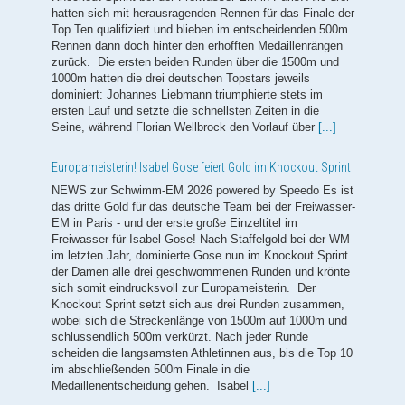
NEWS zur Schwimm-EM 2026 powered by Speedo Es ist
das dritte Gold für das deutsche Team bei der Freiwasser-
EM in Paris - und der erste große Einzeltitel im
Freiwasser für Isabel Gose! Nach Staffelgold bei der WM
im letzten Jahr, dominierte Gose nun im Knockout Sprint
der Damen alle drei geschwommenen Runden und krönte
sich somit eindrucksvoll zur Europameisterin. Der
Knockout Sprint setzt sich aus drei Runden zusammen,
wobei sich die Streckenlänge von 1500m auf 1000m und
schlussendlich 500m verkürzt. Nach jeder Runde
scheiden die langsamsten Athletinnen aus, bis die Top 10
im abschließenden 500m Finale in die
Medaillenentscheidung gehen. Isabel
[...]
Mehr als zwei Millionen US-Dollar Preisgelder für Kurzbahn-
WM 2026
Der Weltverband World Aquatics schüttet bei den
Kurzbahn-Weltmeisterschaften Ende des Jahres in
Peking erneut Preisgelder von ingesamt mehr als zwei
Millionen US-Dollar aus. Im Vergleich zu den
Titelkämpfen 2024 gibt es nur kleinere Anpassungen. Die
wichtigste Änderung betrifft die sogenannte "Double
Crown". Wer eine Strecke sowohl bei allen drei Station
des Weltcups gewinnt und dann auch bei der Kurzbahn-