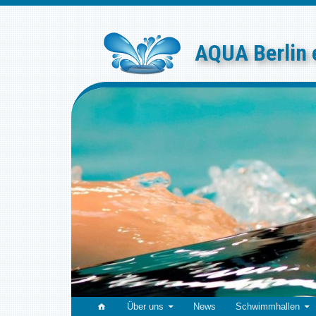
Skip
to
content
AQUA Berlin 
Über uns
News
Schwimmhallen