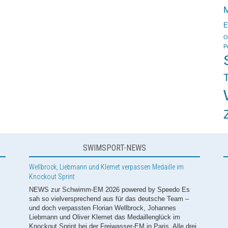
M
E
O
P
Wellbrock, Liebmann und Klemet verpassen Medaille im
Knockout Sprint
T
NEWS zur Schwimm-EM 2026 powered by Speedo Es
sah so vielversprechend aus für das deutsche Team –
und doch verpassten Florian Wellbrock, Johannes
Liebmann und Oliver Klemet das Medaillenglück im
Knockout Sprint bei der Freiwasser-EM in Paris. Alle drei
hatten sich mit herausragenden Rennen für das Finale der
Top Ten qualifiziert und blieben im entscheidenden 500m
SWIMSPORT-NEWS
Rennen dann doch hinter den erhofften Medaillenrängen
zurück. Die ersten beiden Runden über die 1500m und
1000m hatten die drei deutschen Topstars jeweils
dominiert: Johannes Liebmann triumphierte stets im
ersten Lauf und setzte die schnellsten Zeiten in die
Seine, während Florian Wellbrock den Vorlauf über
[...]
Europameisterin! Isabel Gose feiert Gold im Knockout Sprint