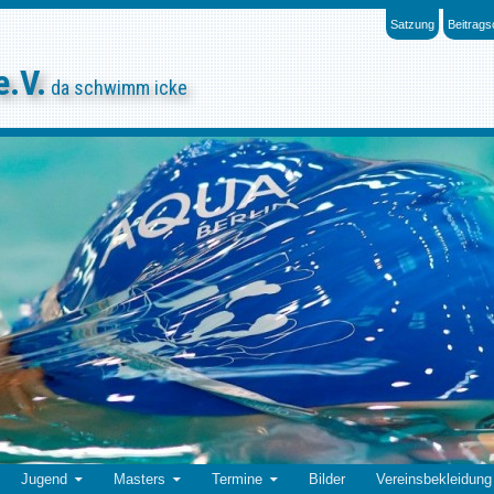
Satzung
Beitrag
e.V.
da schwimm icke
Jugend
Masters
Termine
Bilder
Vereinsbekleidung