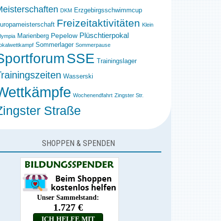
eisterschaften
Erzgebirgsschwimmcup
DKM
Freizeitaktivitäten
uropameisterschaft
Klein
Plüschtierpokal
Pepelow
Marienberg
lympia
Sommerlager
okalwettkampf
Sommerpause
Sportforum
SSE
Trainingslager
rainingszeiten
Wasserski
Wettkämpfe
Wochenendfahrt
Zingster Str.
Zingster Straße
SHOPPEN & SPENDEN