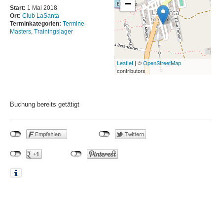
−
Schwimmhallen
Start:
1 Mai 2018
Ort:
Club LaSanta
Baumschulenweg
Terminkategorien:
Termine
Masters
,
Trainingslager
News
Trainingszeiten
Leaflet
| ©
OpenStreetMap
contributors
Sportforum
Hohenschönhausen
News
Buchung bereits getätigt
Trainingszeiten
SSE Europa-Sportpark
News
Trainingszeiten
Zingster Straße
News
BEITRAGSNAVIGATION
Trainingszeiten