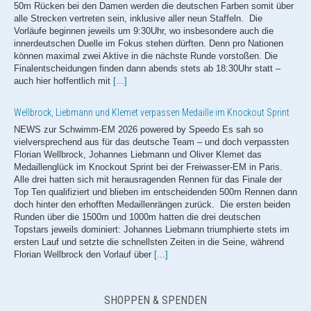
50m Rücken bei den Damen werden die deutschen Farben somit über
alle Strecken vertreten sein, inklusive aller neun Staffeln. Die
Vorläufe beginnen jeweils um 9:30Uhr, wo insbesondere auch die
innerdeutschen Duelle im Fokus stehen dürften. Denn pro Nationen
können maximal zwei Aktive in die nächste Runde vorstoßen. Die
Finalentscheidungen finden dann abends stets ab 18:30Uhr statt –
auch hier hoffentlich mit
[...]
Wellbrock, Liebmann und Klemet verpassen Medaille im Knockout Sprint
NEWS zur Schwimm-EM 2026 powered by Speedo Es sah so
vielversprechend aus für das deutsche Team – und doch verpassten
Florian Wellbrock, Johannes Liebmann und Oliver Klemet das
Medaillenglück im Knockout Sprint bei der Freiwasser-EM in Paris.
Alle drei hatten sich mit herausragenden Rennen für das Finale der
Top Ten qualifiziert und blieben im entscheidenden 500m Rennen dann
doch hinter den erhofften Medaillenrängen zurück. Die ersten beiden
Runden über die 1500m und 1000m hatten die drei deutschen
Topstars jeweils dominiert: Johannes Liebmann triumphierte stets im
ersten Lauf und setzte die schnellsten Zeiten in die Seine, während
Florian Wellbrock den Vorlauf über
[...]
Europameisterin! Isabel Gose feiert Gold im Knockout Sprint
SHOPPEN & SPENDEN
NEWS zur Schwimm-EM 2026 powered by Speedo Es ist das dritte