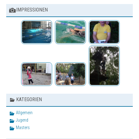
Jugend
IMPRESSIONEN
News
Termine
Bestenliste
Schwimmprojekt Sulzfelder
Straße
Masters
News
Termine
Bestenliste
KATEGORIEN
Trainingszeiten
Termine
Allgemein
Jugend
Wettkämpfe
Masters
Trainingslager