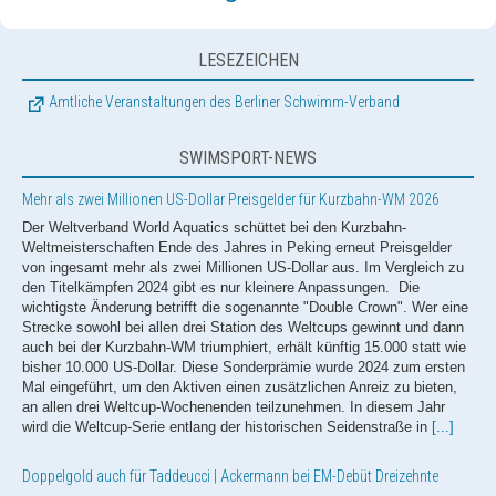
LESEZEICHEN
Amtliche Veranstaltungen des Berliner Schwimm-Verband
SWIMSPORT-NEWS
Mehr als zwei Millionen US-Dollar Preisgelder für Kurzbahn-WM 2026
Der Weltverband World Aquatics schüttet bei den Kurzbahn-
Weltmeisterschaften Ende des Jahres in Peking erneut Preisgelder
von ingesamt mehr als zwei Millionen US-Dollar aus. Im Vergleich zu
den Titelkämpfen 2024 gibt es nur kleinere Anpassungen. Die
wichtigste Änderung betrifft die sogenannte "Double Crown". Wer eine
Strecke sowohl bei allen drei Station des Weltcups gewinnt und dann
auch bei der Kurzbahn-WM triumphiert, erhält künftig 15.000 statt wie
bisher 10.000 US-Dollar. Diese Sonderprämie wurde 2024 zum ersten
Mal eingeführt, um den Aktiven einen zusätzlichen Anreiz zu bieten,
an allen drei Weltcup-Wochenenden teilzunehmen. In diesem Jahr
wird die Weltcup-Serie entlang der historischen Seidenstraße in
[...]
Doppelgold auch für Taddeucci | Ackermann bei EM-Debüt Dreizehnte
NEWS zur Schwimm-EM 2026 powered by Speedo Auch Ginevra