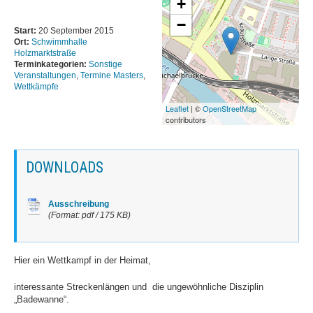
+
Schwimmhallen
−
Baumschulenweg
Start:
20 September 2015
Ort:
Schwimmhalle
Holzmarktstraße
News
Terminkategorien:
Sonstige
Veranstaltungen
,
Termine Masters
,
Trainingszeiten
Wettkämpfe
Sportforum
Leaflet
| ©
OpenStreetMap
Hohenschönhausen
contributors
News
Trainingszeiten
DOWNLOADS
SSE Europa-Sportpark
News
Ausschreibung
(Format: pdf / 175 KB)
Trainingszeiten
Zingster Straße
Hier ein Wettkampf in der Heimat,
News
interessante Streckenlängen und die ungewöhnliche Disziplin
Trainingszeiten
„Badewanne“.