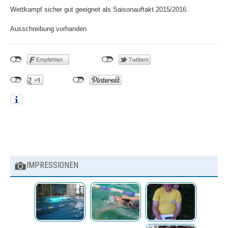
Jugend
Wettkampf sicher gut geeignet als Saisonauftakt 2015/2016.
News
Ausschreibung vorhanden
Termine
Bestenliste
Schwimmprojekt Sulzfelder
Straße
Masters
News
BEITRAGSNAVIGATION
Termine
Bestenliste
IMPRESSIONEN
Trainingszeiten
Termine
Wettkämpfe
Trainingslager