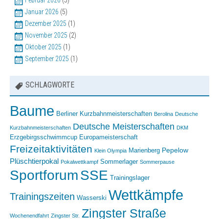
Januar 2026
(5)
Dezember 2025
(1)
November 2025
(2)
Oktober 2025
(1)
September 2025
(1)
SCHLAGWORTE
Baume
Berliner Kurzbahnmeisterschaften
Berolina
Deutsche
Deutsche Meisterschaften
Kurzbahnmeisterschaften
DKM
Erzgebirgsschwimmcup
Europameisterschaft
Freizeitaktivitäten
Pepelow
Marienberg
Klein Olympia
Plüschtierpokal
Sommerlager
Pokalwettkampf
Sommerpause
Sportforum
SSE
Trainingslager
Wettkämpfe
Trainingszeiten
Wasserski
Zingster Straße
Wochenendfahrt
Zingster Str.