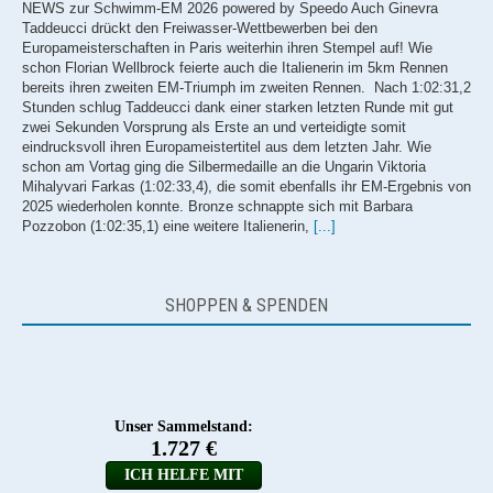
Taddeucci drückt den Freiwasser-Wettbewerben bei den
Europameisterschaften in Paris weiterhin ihren Stempel auf! Wie
schon Florian Wellbrock feierte auch die Italienerin im 5km Rennen
bereits ihren zweiten EM-Triumph im zweiten Rennen. Nach 1:02:31,2
Stunden schlug Taddeucci dank einer starken letzten Runde mit gut
zwei Sekunden Vorsprung als Erste an und verteidigte somit
eindrucksvoll ihren Europameistertitel aus dem letzten Jahr. Wie
schon am Vortag ging die Silbermedaille an die Ungarin Viktoria
Mihalyvari Farkas (1:02:33,4), die somit ebenfalls ihr EM-Ergebnis von
2025 wiederholen konnte. Bronze schnappte sich mit Barbara
Pozzobon (1:02:35,1) eine weitere Italienerin,
[...]
Zweites GOLD! Florian Wellbrock überragt auch über 5km!
NEWS zur Schwimm-EM 2026 powered by Speedo Im Schatten des
SHOPPEN & SPENDEN
Eiffelturms ließ Florian Wellbrock über die 5km seinen Konkurrenten
auch am zweiten Tag der Freiwasser-EM keine Chance. Wellbrock
wählte dieselbe Taktik wie bei seinem Titelrennen über 10km tags
zuvor und schwamm nahezu das gesamte Rennen von vorne weg.
Auch im Schlussspurt ließ Wellbrock nichts anbrennen und schlug
souverän nach 55:40,2 Minuten als Erster an. Dahinter zog erneut der
Ungar Dávid Bethlehem (55:42,6) den kürzeren und musste sich wie
bereits gestern mit dem Silberrang begnügen. Wellbrocks
Dauerkonkurrent, Gregorio Paltrinieri (Italien), schwamm in 55:54,7
Minuten zu Bronze. Der zweite deutsche Starter Oliver Klemet,
[...]