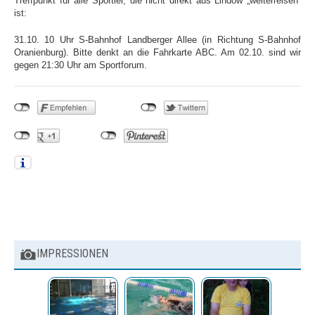
Treffpunkt für alle Sportler, die nicht direkt aus Lindow „weiterreisen“
Jugend
ist:
News
31.10. 10 Uhr S-Bahnhof Landberger Allee (in Richtung S-Bahnhof
Oranienburg). Bitte denkt an die Fahrkarte ABC. Am 02.10. sind wir
Termine
gegen 21:30 Uhr am Sportforum.
Bestenliste
Schwimmprojekt Sulzfelder
Straße
Masters
News
Termine
BEITRAGSNAVIGATION
Bestenliste
Trainingszeiten
Termine
IMPRESSIONEN
Wettkämpfe
Trainingslager