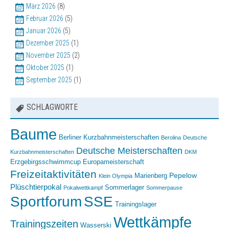
März 2026
(8)
Februar 2026
(5)
Januar 2026
(5)
Dezember 2025
(1)
November 2025
(2)
Oktober 2025
(1)
September 2025
(1)
SCHLAGWORTE
Baume
Berliner Kurzbahnmeisterschaften
Berolina
Deutsche
Deutsche Meisterschaften
Kurzbahnmeisterschaften
DKM
Erzgebirgsschwimmcup
Europameisterschaft
Freizeitaktivitäten
Pepelow
Marienberg
Klein Olympia
Plüschtierpokal
Sommerlager
Pokalwettkampf
Sommerpause
Sportforum
SSE
Trainingslager
Wettkämpfe
Trainingszeiten
Wasserski