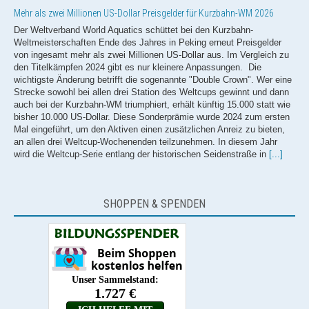
Mehr als zwei Millionen US-Dollar Preisgelder für Kurzbahn-WM 2026
Der Weltverband World Aquatics schüttet bei den Kurzbahn-
Weltmeisterschaften Ende des Jahres in Peking erneut Preisgelder
von ingesamt mehr als zwei Millionen US-Dollar aus. Im Vergleich zu
den Titelkämpfen 2024 gibt es nur kleinere Anpassungen. Die
wichtigste Änderung betrifft die sogenannte "Double Crown". Wer eine
Strecke sowohl bei allen drei Station des Weltcups gewinnt und dann
auch bei der Kurzbahn-WM triumphiert, erhält künftig 15.000 statt wie
bisher 10.000 US-Dollar. Diese Sonderprämie wurde 2024 zum ersten
Mal eingeführt, um den Aktiven einen zusätzlichen Anreiz zu bieten,
an allen drei Weltcup-Wochenenden teilzunehmen. In diesem Jahr
wird die Weltcup-Serie entlang der historischen Seidenstraße in
[...]
Doppelgold auch für Taddeucci | Ackermann bei EM-Debüt Dreizehnte
SHOPPEN & SPENDEN
NEWS zur Schwimm-EM 2026 powered by Speedo Auch Ginevra
Taddeucci drückt den Freiwasser-Wettbewerben bei den
Europameisterschaften in Paris weiterhin ihren Stempel auf! Wie
schon Florian Wellbrock feierte auch die Italienerin im 5km Rennen
bereits ihren zweiten EM-Triumph im zweiten Rennen. Nach 1:02:31,2
Stunden schlug Taddeucci dank einer starken letzten Runde mit gut
zwei Sekunden Vorsprung als Erste an und verteidigte somit
eindrucksvoll ihren Europameistertitel aus dem letzten Jahr. Wie
schon am Vortag ging die Silbermedaille an die Ungarin Viktoria