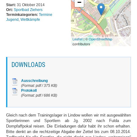
−
Schwimmhallen
Start:
31 Oktober 2014
Ort:
Sportbad Ziehers
Baumschulenweg
Terminkategorien:
Termine
Jugend
,
Wettkämpfe
News
Trainingszeiten
Leaflet
| ©
OpenStreetMap
contributors
Sportforum
Hohenschönhausen
News
DOWNLOADS
Trainingszeiten
SSE Europa-Sportpark
Ausschreibung
(Format: pdf / 375 KB)
News
Protokoll
(Format: pdf / 686 KB)
Trainingszeiten
Zingster Straße
Gleich nach dem Trainingslager in Lindow wollen wir mit ausgewählten
News
Sportlerinnen und Sportlern ab Jg. 2002 nach Fulda zum
Dompfaffpokal reisen. Die Einladungen dafür habt ihr schon erhalten.
Trainingszeiten
Bitte denkt an die rechtzeitige Abgabe der Zettel bis zum 08.10.2014.