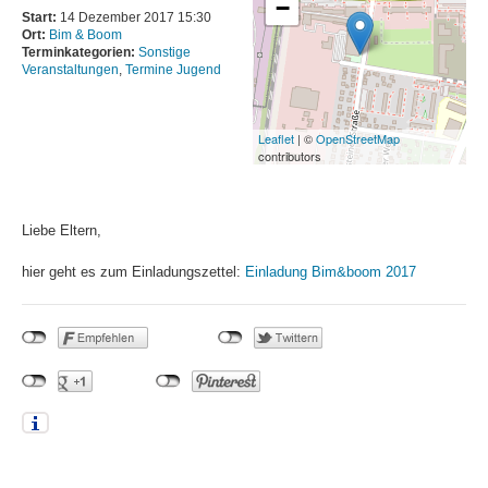
−
Schwimmhallen
Start:
14 Dezember 2017 15:30
Ort:
Bim & Boom
Baumschulenweg
Terminkategorien:
Sonstige
Veranstaltungen
,
Termine Jugend
News
Trainingszeiten
Leaflet
| ©
OpenStreetMap
contributors
Sportforum
Hohenschönhausen
News
Liebe Eltern,
Trainingszeiten
hier geht es zum Einladungszettel:
Einladung Bim&boom 2017
SSE Europa-Sportpark
News
Trainingszeiten
Zingster Straße
News
Trainingszeiten