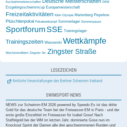
Deutsche Meisterschaften
Kurzbahnmeisterschaften
DKM
Erzgebirgsschwimmcup
Europameisterschaft
Freizeitaktivitäten
Pepelow
Marienberg
Klein Olympia
Plüschtierpokal
Sommerlager
Pokalwettkampf
Sommerpause
Sportforum
SSE
Trainingslager
Wettkämpfe
Trainingszeiten
Wasserski
Zingster Straße
Wochenendfahrt
Zingster Str.
Europameisterin! Isabel Gose feiert Gold im Knockout Sprint
LESEZEICHEN
NEWS zur Schwimm-EM 2026 powered by Speedo Es ist das dritte
Gold für das deutsche Team bei der Freiwasser-EM in Paris - und der
Amtliche Veranstaltungen des Berliner Schwimm-Verband
erste große Einzeltitel im Freiwasser für Isabel Gose! Nach
Staffelgold bei der WM im letzten Jahr, dominierte Gose nun im
Knockout Sprint der Damen alle drei geschwommenen Runden und
SWIMSPORT-NEWS
krönte sich somit eindrucksvoll zur Europameisterin. Der Knockout
Sprint setzt sich aus drei Runden zusammen, wobei sich die
Streckenlänge von 1500m auf 1000m und schlussendlich 500m
verkürzt. Nach jeder Runde scheiden die langsamsten Athletinnen
aus, bis die Top 10 im abschließenden 500m Finale in die
Medaillenentscheidung gehen. Isabel
[...]