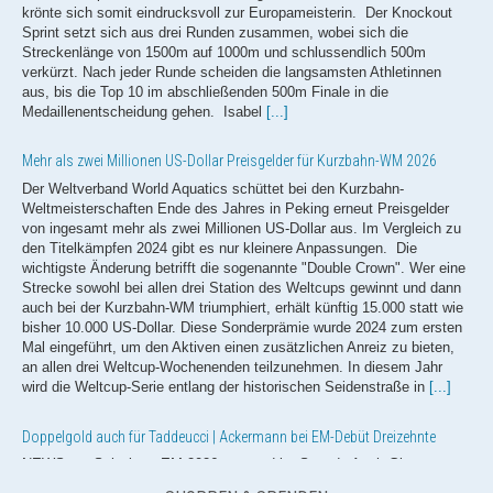
Mehr als zwei Millionen US-Dollar Preisgelder für Kurzbahn-WM 2026
Der Weltverband World Aquatics schüttet bei den Kurzbahn-
Weltmeisterschaften Ende des Jahres in Peking erneut Preisgelder
von ingesamt mehr als zwei Millionen US-Dollar aus. Im Vergleich zu
den Titelkämpfen 2024 gibt es nur kleinere Anpassungen. Die
wichtigste Änderung betrifft die sogenannte "Double Crown". Wer eine
Strecke sowohl bei allen drei Station des Weltcups gewinnt und dann
auch bei der Kurzbahn-WM triumphiert, erhält künftig 15.000 statt wie
bisher 10.000 US-Dollar. Diese Sonderprämie wurde 2024 zum ersten
Mal eingeführt, um den Aktiven einen zusätzlichen Anreiz zu bieten,
an allen drei Weltcup-Wochenenden teilzunehmen. In diesem Jahr
wird die Weltcup-Serie entlang der historischen Seidenstraße in
[...]
Doppelgold auch für Taddeucci | Ackermann bei EM-Debüt Dreizehnte
NEWS zur Schwimm-EM 2026 powered by Speedo Auch Ginevra
Taddeucci drückt den Freiwasser-Wettbewerben bei den
Europameisterschaften in Paris weiterhin ihren Stempel auf! Wie
schon Florian Wellbrock feierte auch die Italienerin im 5km Rennen
bereits ihren zweiten EM-Triumph im zweiten Rennen. Nach 1:02:31,2
Stunden schlug Taddeucci dank einer starken letzten Runde mit gut
zwei Sekunden Vorsprung als Erste an und verteidigte somit
eindrucksvoll ihren Europameistertitel aus dem letzten Jahr. Wie
schon am Vortag ging die Silbermedaille an die Ungarin Viktoria