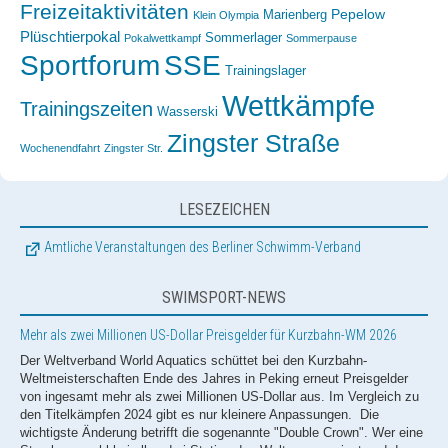
Freizeitaktivitäten
Pepelow
Marienberg
Klein Olympia
Plüschtierpokal
Sommerlager
Pokalwettkampf
Sommerpause
Sportforum
SSE
Trainingslager
Wettkämpfe
Trainingszeiten
Wasserski
Zingster Straße
Wochenendfahrt
Zingster Str.
LESEZEICHEN
Amtliche Veranstaltungen des Berliner Schwimm-Verband
SWIMSPORT-NEWS
Mehr als zwei Millionen US-Dollar Preisgelder für Kurzbahn-WM 2026
Der Weltverband World Aquatics schüttet bei den Kurzbahn-
Weltmeisterschaften Ende des Jahres in Peking erneut Preisgelder
von ingesamt mehr als zwei Millionen US-Dollar aus. Im Vergleich zu
den Titelkämpfen 2024 gibt es nur kleinere Anpassungen. Die
wichtigste Änderung betrifft die sogenannte "Double Crown". Wer eine
Strecke sowohl bei allen drei Station des Weltcups gewinnt und dann
auch bei der Kurzbahn-WM triumphiert, erhält künftig 15.000 statt wie