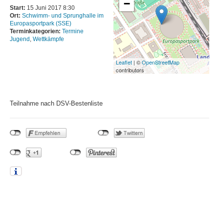
−
Schwimmhallen
Start:
15 Juni 2017 8:30
Ort:
Schwimm- und Sprunghalle im
Baumschulenweg
Europasportpark (SSE)
Terminkategorien:
Termine
News
Jugend
,
Wettkämpfe
Trainingszeiten
Leaflet
| ©
OpenStreetMap
contributors
Sportforum
Hohenschönhausen
News
Teilnahme nach DSV-Bestenliste
Trainingszeiten
SSE Europa-Sportpark
News
Trainingszeiten
Zingster Straße
News
BEITRAGSNAVIGATION
Trainingszeiten