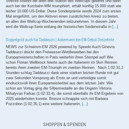
bisher 10.000 US-Dollar. Diese Sonderprämie wurde 2024 zum ersten
Mal eingeführt, um den Aktiven einen zusätzlichen Anreiz zu bieten,
an allen drei Weltcup-Wochenenden teilzunehmen. In diesem Jahr
wird die Weltcup-Serie entlang der historischen Seidenstraße in
[...]
Doppelgold auch für Taddeucci | Ackermann bei EM-Debüt Dreizehnte
NEWS zur Schwimm-EM 2026 powered by Speedo Auch Ginevra
Taddeucci drückt den Freiwasser-Wettbewerben bei den
Europameisterschaften in Paris weiterhin ihren Stempel auf! Wie
schon Florian Wellbrock feierte auch die Italienerin im 5km Rennen
bereits ihren zweiten EM-Triumph im zweiten Rennen. Nach 1:02:31,2
Stunden schlug Taddeucci dank einer starken letzten Runde mit gut
zwei Sekunden Vorsprung als Erste an und verteidigte somit
eindrucksvoll ihren Europameistertitel aus dem letzten Jahr. Wie
schon am Vortag ging die Silbermedaille an die Ungarin Viktoria
Mihalyvari Farkas (1:02:33,4), die somit ebenfalls ihr EM-Ergebnis von
2025 wiederholen konnte. Bronze schnappte sich mit Barbara
Pozzobon (1:02:35,1) eine weitere Italienerin,
[...]
Zweites GOLD! Florian Wellbrock überragt auch über 5km!
NEWS zur Schwimm-EM 2026 powered by Speedo Im Schatten des
Eiffelturms ließ Florian Wellbrock über die 5km seinen Konkurrenten
SHOPPEN & SPENDEN
auch am zweiten Tag der Freiwasser-EM keine Chance. Wellbrock