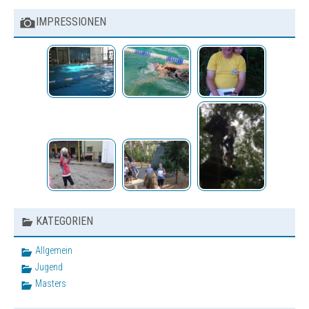
Jugend
IMPRESSIONEN
News
Termine
Bestenliste
Schwimmprojekt Sulzfelder
Straße
Masters
News
Termine
Bestenliste
KATEGORIEN
Trainingszeiten
Termine
Allgemein
Jugend
Wettkämpfe
Masters
Trainingslager