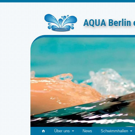
Skip
to
content
AQUA Berlin 
Über uns
News
Schwimmhallen