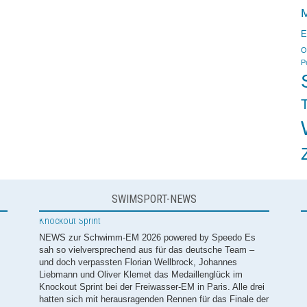
M
E
O
P
T
SWIMSPORT-NEWS
Europameisterin! Isabel Gose feiert Gold im Knockout Sprint
NEWS zur Schwimm-EM 2026 powered by Speedo Es ist
das dritte Gold für das deutsche Team bei der Freiwasser-
EM in Paris - und der erste große Einzeltitel im
Freiwasser für Isabel Gose! Nach Staffelgold bei der WM
im letzten Jahr, dominierte Gose nun im Knockout Sprint
der Damen alle drei geschwommenen Runden und krönte