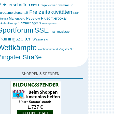
eisterschaften
Erzgebirgsschwimmcup
DKM
Freizeitaktivitäten
uropameisterschaft
Klein
Plüschtierpokal
Pepelow
Marienberg
lympia
Sommerlager
okalwettkampf
Sommerpause
Sportforum
SSE
Trainingslager
rainingszeiten
Wasserski
Wettkämpfe
Wochenendfahrt
Zingster Str.
Zingster Straße
SHOPPEN & SPENDEN