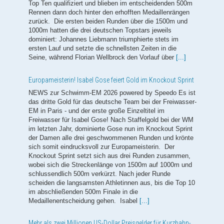
sich somit eindrucksvoll zur Europameisterin. Der
Knockout Sprint setzt sich aus drei Runden zusammen,
wobei sich die Streckenlänge von 1500m auf 1000m und
schlussendlich 500m verkürzt. Nach jeder Runde
scheiden die langsamsten Athletinnen aus, bis die Top 10
im abschließenden 500m Finale in die
Medaillenentscheidung gehen. Isabel
[...]
Mehr als zwei Millionen US-Dollar Preisgelder für Kurzbahn-
WM 2026
Der Weltverband World Aquatics schüttet bei den
Kurzbahn-Weltmeisterschaften Ende des Jahres in
Peking erneut Preisgelder von ingesamt mehr als zwei
Millionen US-Dollar aus. Im Vergleich zu den
Titelkämpfen 2024 gibt es nur kleinere Anpassungen. Die
wichtigste Änderung betrifft die sogenannte "Double
Crown". Wer eine Strecke sowohl bei allen drei Station
des Weltcups gewinnt und dann auch bei der Kurzbahn-
WM triumphiert, erhält künftig 15.000 statt wie bisher
10.000 US-Dollar. Diese Sonderprämie wurde 2024 zum
ersten Mal eingeführt, um den Aktiven einen zusätzlichen
Anreiz zu bieten, an allen drei Weltcup-Wochenenden
teilzunehmen. In diesem Jahr wird die Weltcup-Serie
entlang der historischen Seidenstraße in
[...]