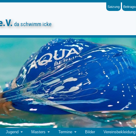
Satzung
Beitrag
e.V.
da schwimm icke
Jugend
Masters
Termine
Bilder
Vereinsbekleidung