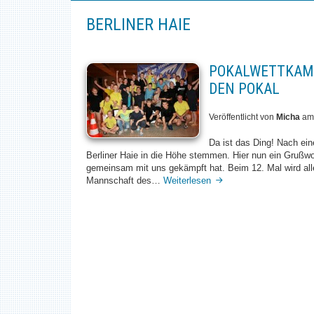
BERLINER HAIE
POKALWETTKAMP
DEN POKAL
Veröffentlicht von
Micha
a
Da ist das Ding! Nach ei
Berliner Haie in die Höhe stemmen. Hier nun ein Grußw
gemeinsam mit uns gekämpft hat. Beim 12. Mal wird al
Pokalwettkampf
Mannschaft des…
Weiterlesen
der
Berliner
Haie
–
Aqua
gewinnt
den
Pokal