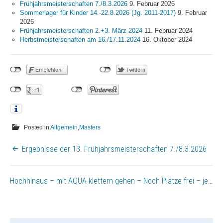
Frühjahrsmeisterschaften 7./8.3.2026
9. Februar 2026
Jugend
Sommerlager für Kinder 14.-22.8.2026 (Jg. 2011-2017)
9. Februar
News
2026
Frühjahrsmeisterschaften 2.+3. März 2024
11. Februar 2024
Termine
Herbstmeisterschaften am 16./17.11.2024
16. Oktober 2024
Bestenliste
Schwimmprojekt Sulzfelder
Straße
Masters
News
Posted in
Allgemein
,
Masters
Termine
Bestenliste
BEITRAGSNAVIGATION
Ergebnisse der 13. Frühjahrsmeisterschaften 7./8.3.2026
Trainingszeiten
Termine
Hochhinaus – mit AQUA klettern gehen – Noch Plätze frei – jetzt für alle ab 9 Jahre
Wettkämpfe
Trainingslager