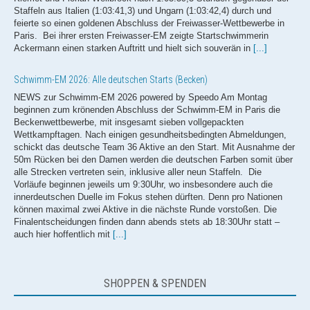
feierte so einen goldenen Abschluss der Freiwasser-Wettbewerbe in
Paris. Bei ihrer ersten Freiwasser-EM zeigte Startschwimmerin
Ackermann einen starken Auftritt und hielt sich souverän in
[...]
Schwimm-EM 2026: Alle deutschen Starts (Becken)
NEWS zur Schwimm-EM 2026 powered by Speedo Am Montag
beginnen zum krönenden Abschluss der Schwimm-EM in Paris die
Beckenwettbewerbe, mit insgesamt sieben vollgepackten
Wettkampftagen. Nach einigen gesundheitsbedingten Abmeldungen,
schickt das deutsche Team 36 Aktive an den Start. Mit Ausnahme der
50m Rücken bei den Damen werden die deutschen Farben somit über
alle Strecken vertreten sein, inklusive aller neun Staffeln. Die
Vorläufe beginnen jeweils um 9:30Uhr, wo insbesondere auch die
innerdeutschen Duelle im Fokus stehen dürften. Denn pro Nationen
können maximal zwei Aktive in die nächste Runde vorstoßen. Die
Finalentscheidungen finden dann abends stets ab 18:30Uhr statt –
auch hier hoffentlich mit
[...]
Wellbrock, Liebmann und Klemet verpassen Medaille im Knockout Sprint
NEWS zur Schwimm-EM 2026 powered by Speedo Es sah so
vielversprechend aus für das deutsche Team – und doch verpassten
SHOPPEN & SPENDEN
Florian Wellbrock, Johannes Liebmann und Oliver Klemet das
Medaillenglück im Knockout Sprint bei der Freiwasser-EM in Paris.