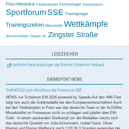
Plüschtierpokal
Sommerlager
Pokalwettkampf
Sommerpause
Sportforum
SSE
Trainingslager
Wettkämpfe
Trainingszeiten
Wasserski
Zingster Straße
Wochenendfahrt
Zingster Str.
LESEZEICHEN
Amtliche Veranstaltungen des Berliner Schwimm-Verband
SWIMSPORT-NEWS
StaffelGOLD zum Abschluss der Freiwasser-EM!
NEWS zur Schwimm-EM 2026 powered by Speedo Auf den WM-Titel
folgt nun auch die Goldmedaille bei den Europameisterschaften! Auch
bei den Titelkämpfen in Paris war das deutsche Team in der 4x1500m
Mixedstaffel im Freiwasser nicht zu schlagen und jubelte über EM-
Gold. In einem packenden Dreikampf um die Medaillen setzte sich
das deutsche Quartett um Julia Ackermann, Isabel Gose, Oliver
Klemet und Florian Wellbrock nach 1:03:39,3 Stunden gegenüber der
Staffeln aus Italien (1:03:41,3) und Ungarn (1:03:42,4) durch und