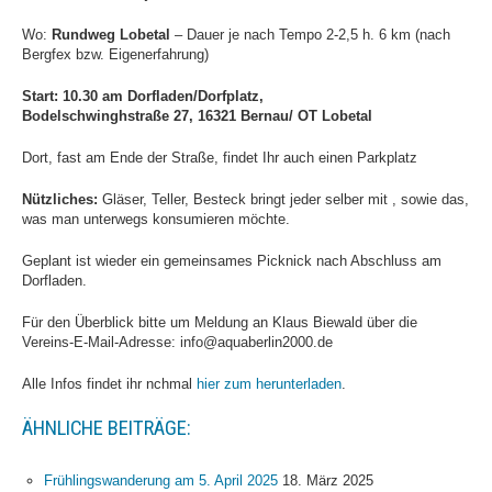
Schwimmhallen
Wo:
Rundweg Lobetal
– Dauer je nach Tempo 2-2,5 h. 6 km (nach
Baumschulenweg
Bergfex bzw. Eigenerfahrung)
News
Start: 10.30 am Dorfladen/Dorfplatz,
Bodelschwinghstraße 27, 16321 Bernau/ OT Lobetal
Trainingszeiten
Sportforum
Dort, fast am Ende der Straße, findet Ihr auch einen Parkplatz
Hohenschönhausen
Nützliches:
Gläser, Teller, Besteck bringt jeder selber mit , sowie das,
News
was man unterwegs konsumieren möchte.
Trainingszeiten
Geplant ist wieder ein gemeinsames Picknick nach Abschluss am
Dorfladen.
SSE Europa-Sportpark
News
Für den Überblick bitte um Meldung an Klaus Biewald über die
Vereins-E-Mail-Adresse: info@aquaberlin2000.de
Trainingszeiten
Alle Infos findet ihr nchmal
hier zum herunterladen
.
Zingster Straße
ÄHNLICHE BEITRÄGE:
News
Trainingszeiten
Frühlingswanderung am 5. April 2025
18. März 2025