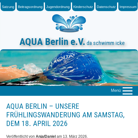
Skip
Satzung
Beitragsordnung
Jugendordnung
Kinderschutz
Datenschutz
Impressum
to
content
AQUA Berlin e.V.
da schwimm icke
Menü
AQUA BERLIN – UNSERE
Über uns
FRÜHLINGSWANDERUNG AM SAMSTAG,
Das „Who is Who“
DEM 18. APRIL 2026
News
Veröffentlicht von
Anja/Daniel
am
13. März 2026
.