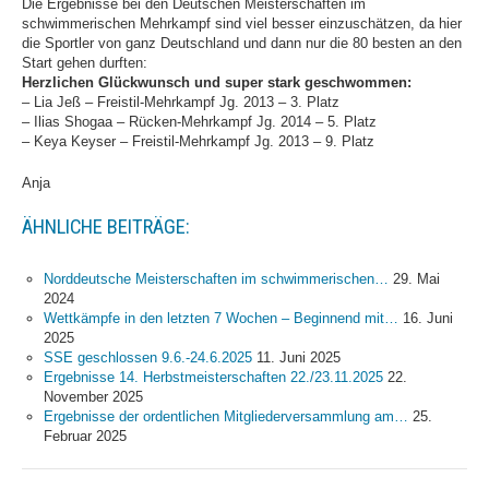
Die Ergebnisse bei den Deutschen Meisterschaften im
Jugend
schwimmerischen Mehrkampf sind viel besser einzuschätzen, da hier
die Sportler von ganz Deutschland und dann nur die 80 besten an den
News
Start gehen durften:
Herzlichen Glückwunsch und super stark geschwommen:
Termine
– Lia Jeß – Freistil-Mehrkampf Jg. 2013 – 3. Platz
Bestenliste
– Ilias Shogaa – Rücken-Mehrkampf Jg. 2014 – 5. Platz
– Keya Keyser – Freistil-Mehrkampf Jg. 2013 – 9. Platz
Schwimmprojekt Sulzfelder
Straße
Anja
Masters
ÄHNLICHE BEITRÄGE:
News
Norddeutsche Meisterschaften im schwimmerischen…
29. Mai
Termine
2024
Wettkämpfe in den letzten 7 Wochen – Beginnend mit…
16. Juni
Bestenliste
2025
Trainingszeiten
SSE geschlossen 9.6.-24.6.2025
11. Juni 2025
Ergebnisse 14. Herbstmeisterschaften 22./23.11.2025
22.
Termine
November 2025
Ergebnisse der ordentlichen Mitgliederversammlung am…
25.
Wettkämpfe
Februar 2025
Trainingslager