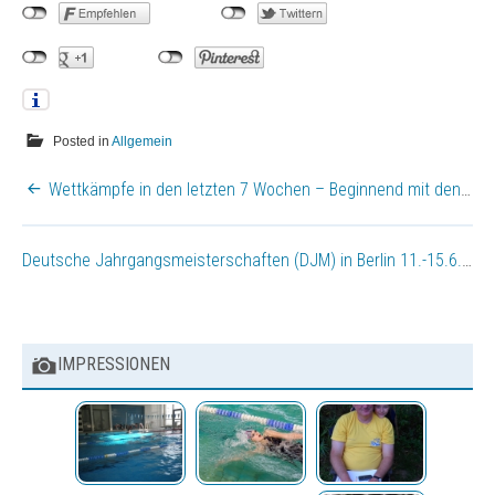
Sonstige Veranstaltungen
Bilder
Vereinsbekleidung
Posted in
Allgemein
BEITRAGSNAVIGATION
Wettkämpfe in den letzten 7 Wochen – Beginnend mit den DM und die DJM schließen die Wettkampfwochenenden ab.
Deutsche Jahrgangsmeisterschaften (DJM) in Berlin 11.-15.6.2025 – mit 6 Sportlern unseres Vereins und einem Doppelpodium über 400m Lagen im Jahrgang 2010
IMPRESSIONEN