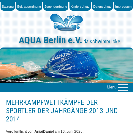
Skip
Satzung
Beitragsordnung
Jugendordnung
Kinderschutz
Datenschutz
Impressum
to
content
AQUA Berlin e.V.
da schwimm icke
Menü
MEHRKAMPFWETTKÄMPFE DER
Über uns
SPORTLER DER JAHRGÄNGE 2013 UND
Das „Who is Who“
2014
News
Veröffentlicht von
Anja/Daniel
am
16. Juni 2025
.