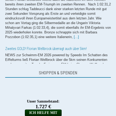
Pozzobon (1:02:35,1) eine weitere Italienerin,
[...]
Zweites GOLD! Florian Wellbrock überragt auch über 5km!
NEWS zur Schwimm-EM 2026 powered by Speedo Im Schatten des
Eiffelturms ließ Florian Wellbrock über die 5km seinen Konkurrenten
auch am zweiten Tag der Freiwasser-EM keine Chance. Wellbrock
wählte dieselbe Taktik wie bei seinem Titelrennen über 10km tags
zuvor und schwamm nahezu das gesamte Rennen von vorne weg.
Auch im Schlussspurt ließ Wellbrock nichts anbrennen und schlug
souverän nach 55:40,2 Minuten als Erster an. Dahinter zog erneut der
Ungar Dávid Bethlehem (55:42,6) den kürzeren und musste sich wie
bereits gestern mit dem Silberrang begnügen. Wellbrocks
Dauerkonkurrent, Gregorio Paltrinieri (Italien), schwamm in 55:54,7
Minuten zu Bronze. Der zweite deutsche Starter Oliver Klemet,
[...]
SHOPPEN & SPENDEN
Schwimm-EM 2026: Taddeucci schwimmt überlegen zu Gold!
NEWS zur Schwimm-EM 2026 powered by Speedo Nachdem Florian
Wellbrock und Oliver Klemet bei den Herren über die 10 km im
Freiwasser geglänzt hatten, kämpften anschließend auch die Damen
um den Europameistertitel über die olympische Langdistanz. Mit Lea
Boy und Leonie Märtens mussten beide deutsche Starterinnen
krankheitsbedingt absagen, sodass das deutsche Team keine
Möglichkeit hatte, in die Medaillenvergabe einzugreifen. Den Titel