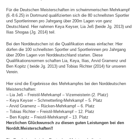
Schwimmhallen
Für die Deutschen Meisterschaften im schwimmerischen Mehrkampf
Baumschulenweg
(6.-8.6.25) in Dortmund qualifizierten sich die 80 schnellsten Sportler
und Sportlerinnen pro Jahrgang über 200m Lagen von ganz
News
Deutschland. Hier nahmen Keya Keyser, Lia Jeß (beide Jg. 2013) und
Ilias Shogaa (Jg. 2014) teil.
Trainingszeiten
Bei den Norddeutschen ist die Qualifikation etwas einfacher. Hier
Sportforum
dürfen die 100 schnellsten Sportler und Sportlerinnen pro Jahrgang
Hohenschönhausen
über 200m Lagen von Norddeutschland starten. Diese
News
Qualifikationsnormen schaften Lia, Keya, Ilias, Arvid Gramenz und
Ben Kopitz ( beide Jg. 2013) und Tobias Richter (2014) für unseren
Trainingszeiten
Verein.
SSE Europa-Sportpark
Hier sind die Ergebnisse des Mehrkampfes bei den Norddeutschen
Meisterschaften:
News
– Lia Jeß – Freistil-Mehrkampf – Vizemeisterin (2. Platz)
– Keya Keyser – Schmetterling-Mehrkampf – 5. Platz
Trainingszeiten
– Arvid Gramenz – Rücken-Mehrkampf – 6. Platz
Zingster Straße
– Tobias Richter – Freistil-Mehrkampf – 12. Platz
– Ben Kopitz – Freistil-Mehrkampf – 13. Platz
News
Herzlichen Glückwunsch zu diesen guten Leistungen
bei den
Norddt.Meisterschaften!!
Trainingszeiten