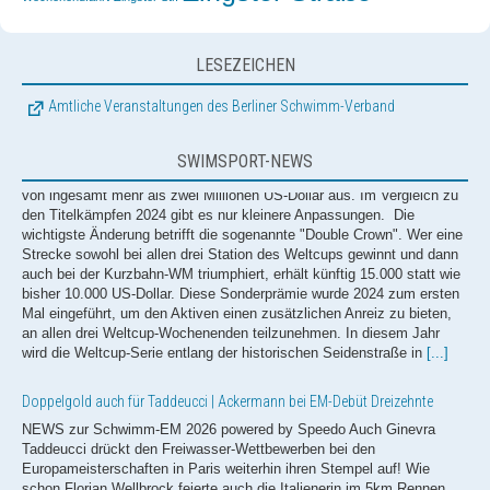
Der Weltverband World Aquatics schüttet bei den Kurzbahn-
Weltmeisterschaften Ende des Jahres in Peking erneut Preisgelder
von ingesamt mehr als zwei Millionen US-Dollar aus. Im Vergleich zu
LESEZEICHEN
den Titelkämpfen 2024 gibt es nur kleinere Anpassungen. Die
wichtigste Änderung betrifft die sogenannte "Double Crown". Wer eine
Amtliche Veranstaltungen des Berliner Schwimm-Verband
Strecke sowohl bei allen drei Station des Weltcups gewinnt und dann
auch bei der Kurzbahn-WM triumphiert, erhält künftig 15.000 statt wie
bisher 10.000 US-Dollar. Diese Sonderprämie wurde 2024 zum ersten
SWIMSPORT-NEWS
Mal eingeführt, um den Aktiven einen zusätzlichen Anreiz zu bieten,
an allen drei Weltcup-Wochenenden teilzunehmen. In diesem Jahr
wird die Weltcup-Serie entlang der historischen Seidenstraße in
[...]
Doppelgold auch für Taddeucci | Ackermann bei EM-Debüt Dreizehnte
NEWS zur Schwimm-EM 2026 powered by Speedo Auch Ginevra
Taddeucci drückt den Freiwasser-Wettbewerben bei den
Europameisterschaften in Paris weiterhin ihren Stempel auf! Wie
schon Florian Wellbrock feierte auch die Italienerin im 5km Rennen
bereits ihren zweiten EM-Triumph im zweiten Rennen. Nach 1:02:31,2
Stunden schlug Taddeucci dank einer starken letzten Runde mit gut
zwei Sekunden Vorsprung als Erste an und verteidigte somit
eindrucksvoll ihren Europameistertitel aus dem letzten Jahr. Wie
schon am Vortag ging die Silbermedaille an die Ungarin Viktoria
Mihalyvari Farkas (1:02:33,4), die somit ebenfalls ihr EM-Ergebnis von
2025 wiederholen konnte. Bronze schnappte sich mit Barbara