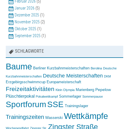
Februar 2026
(5)
Januar 2026
(5)
Dezember 2025
(1)
November 2025
(2)
Oktober 2025
(1)
September 2025
(1)
SCHLAGWORTE
Baume
Berliner Kurzbahnmeisterschaften
Berolina
Deutsche
Deutsche Meisterschaften
Kurzbahnmeisterschaften
DKM
Erzgebirgsschwimmcup
Europameisterschaft
Freizeitaktivitäten
Pepelow
Marienberg
Klein Olympia
Plüschtierpokal
Sommerlager
Pokalwettkampf
Sommerpause
Sportforum
SSE
Trainingslager
Wettkämpfe
Trainingszeiten
Wasserski
Mehr als zwei Millionen US-Dollar Preisgelder für Kurzbahn-WM 2026
Zingster Straße
Wochenendfahrt
Zingster Str.