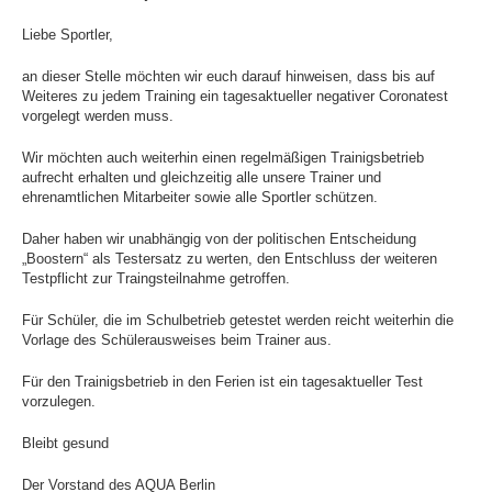
Schwimmhallen
Liebe Sportler,
Baumschulenweg
an dieser Stelle möchten wir euch darauf hinweisen, dass bis auf
News
Weiteres zu jedem Training ein tagesaktueller negativer Coronatest
vorgelegt werden muss.
Trainingszeiten
Sportforum
Wir möchten auch weiterhin einen regelmäßigen Trainigsbetrieb
Hohenschönhausen
aufrecht erhalten und gleichzeitig alle unsere Trainer und
ehrenamtlichen Mitarbeiter sowie alle Sportler schützen.
News
Daher haben wir unabhängig von der politischen Entscheidung
Trainingszeiten
„Boostern“ als Testersatz zu werten, den Entschluss der weiteren
Testpflicht zur Traingsteilnahme getroffen.
SSE Europa-Sportpark
Für Schüler, die im Schulbetrieb getestet werden reicht weiterhin die
News
Vorlage des Schülerausweises beim Trainer aus.
Trainingszeiten
Für den Trainigsbetrieb in den Ferien ist ein tagesaktueller Test
Zingster Straße
vorzulegen.
News
Bleibt gesund
Trainingszeiten
Der Vorstand des AQUA Berlin