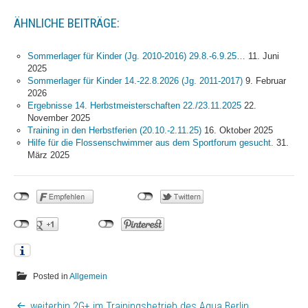
Jugend
ÄHNLICHE BEITRÄGE:
News
Termine
Sommerlager für Kinder (Jg. 2010-2016) 29.8.-6.9.25…
11. Juni
2025
Bestenliste
Sommerlager für Kinder 14.-22.8.2026 (Jg. 2011-2017)
9. Februar
2026
Schwimmprojekt Sulzfelder
Ergebnisse 14. Herbstmeisterschaften 22./23.11.2025
22.
Straße
November 2025
Training in den Herbstferien (20.10.-2.11.25)
16. Oktober 2025
Masters
Hilfe für die Flossenschwimmer aus dem Sportforum gesucht.
31.
März 2025
News
Termine
Bestenliste
Trainingszeiten
Termine
Wettkämpfe
Posted in
Allgemein
Trainingslager
BEITRAGSNAVIGATION
weiterhin 2G+ im Trainingsbetrieb des Aqua Berlin