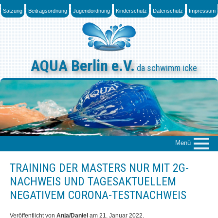
Skip
Satzung
Beitragsordnung
Jugendordnung
Kinderschutz
Datenschutz
Impressum
to
content
AQUA Berlin e.V.
da schwimm icke
Menü
TRAINING DER MASTERS NUR MIT 2G-
Über uns
NACHWEIS UND TAGESAKTUELLEM
Das „Who is Who“
NEGATIVEM CORONA-TESTNACHWEIS
News
Veröffentlicht von
Anja/Daniel
am
21. Januar 2022
.