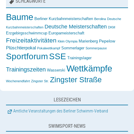
SCHLAGWORTE
Baume
Berliner Kurzbahnmeisterschaften
Berolina
Deutsche
Deutsche Meisterschaften
Kurzbahnmeisterschaften
DKM
Erzgebirgsschwimmcup
Europameisterschaft
Freizeitaktivitäten
Pepelow
Marienberg
Klein Olympia
Plüschtierpokal
Sommerlager
Pokalwettkampf
Sommerpause
Sportforum
SSE
Trainingslager
Wettkämpfe
Trainingszeiten
Wasserski
Zingster Straße
Wochenendfahrt
Zingster Str.
LESEZEICHEN
Amtliche Veranstaltungen des Berliner Schwimm-Verband
SWIMSPORT-NEWS
Livestreams, Startlisten, Ergebnisse usw. | Die wichtigsten Links zur