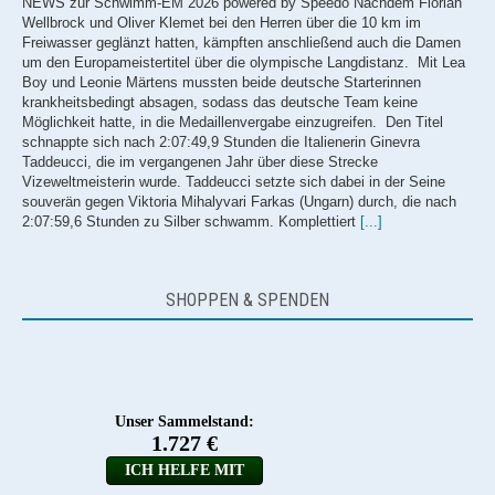
NEWS zur Schwimm-EM 2026 powered by Speedo Nachdem Florian
Wellbrock und Oliver Klemet bei den Herren über die 10 km im
Freiwasser geglänzt hatten, kämpften anschließend auch die Damen
um den Europameistertitel über die olympische Langdistanz. Mit Lea
Boy und Leonie Märtens mussten beide deutsche Starterinnen
krankheitsbedingt absagen, sodass das deutsche Team keine
Möglichkeit hatte, in die Medaillenvergabe einzugreifen. Den Titel
schnappte sich nach 2:07:49,9 Stunden die Italienerin Ginevra
Taddeucci, die im vergangenen Jahr über diese Strecke
Vizeweltmeisterin wurde. Taddeucci setzte sich dabei in der Seine
souverän gegen Viktoria Mihalyvari Farkas (Ungarn) durch, die nach
2:07:59,6 Stunden zu Silber schwamm. Komplettiert
[...]
Gold & Bronze! Wellbrock und Klemet sorgen für grandiosen EM-Auftakt
im Freiwasser
SHOPPEN & SPENDEN
NEWS zur Schwimm-EM 2026 powered by Speedo Für das deutsche
Team hätte die Freiwasser-EM in Paris wohl kaum glanzvoller
beginnen können: Über die 10km der Herren feierte Florian Wellbrock
seinen ersten EM-Titel im Freiwasser und krönte sich zum
Europameister. Und auch Vizeolympiasieger Oliver Klemet gelang als
Dritter der Sprung auf das Podest. In der Pariser Seine wurden über
die olympischen 10km heute acht Runden geschwommen. Florian
Wellbrock setzte sich direkt zu Beginn des Rennens an die Spitze und
leistete langezeit die Führungsarbeit. Auch zur Halbzeit des Rennens