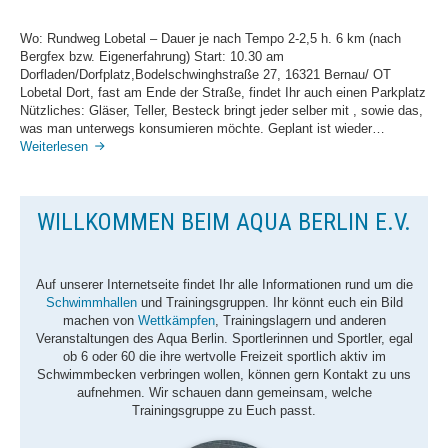
Noch
Plätze
Wo: Rundweg Lobetal – Dauer je nach Tempo 2-2,5 h. 6 km (nach
frei
Bergfex bzw. Eigenerfahrung) Start: 10.30 am
–
Dorfladen/Dorfplatz,Bodelschwinghstraße 27, 16321 Bernau/ OT
jetzt
Lobetal Dort, fast am Ende der Straße, findet Ihr auch einen Parkplatz
für
Nützliches: Gläser, Teller, Besteck bringt jeder selber mit , sowie das,
alle
was man unterwegs konsumieren möchte. Geplant ist wieder…
ab
Aqua
Weiterlesen
9
Berlin
Jahre
–
unsere
WILLKOMMEN BEIM AQUA BERLIN E.V.
Frühlingswanderung
am
Samstag,
dem
Auf unserer Internetseite findet Ihr alle Informationen rund um die
18.
Schwimmhallen
und Trainingsgruppen. Ihr könnt euch ein Bild
April
machen von
Wettkämpfen
, Trainingslagern und anderen
2026
Veranstaltungen des Aqua Berlin. Sportlerinnen und Sportler, egal
ob 6 oder 60 die ihre wertvolle Freizeit sportlich aktiv im
Schwimmbecken verbringen wollen, können gern Kontakt zu uns
aufnehmen. Wir schauen dann gemeinsam, welche
Trainingsgruppe zu Euch passt.