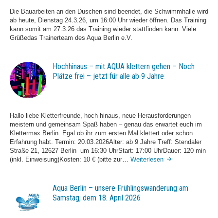
Die Bauarbeiten an den Duschen sind beendet, die Schwimmhalle wird
ab heute, Dienstag 24.3.26, um 16:00 Uhr wieder öffnen. Das Training
kann somit am 27.3.26 das Training wieder stattfinden kann. Viele
Grüßedas Trainerteam des Aqua Berlin e.V.
Hochhinaus – mit AQUA klettern gehen – Noch
Plätze frei – jetzt für alle ab 9 Jahre
Hallo liebe Kletterfreunde, hoch hinaus, neue Herausforderungen
meistern und gemeinsam Spaß haben – genau das erwartet euch im
Klettermax Berlin. Egal ob ihr zum ersten Mal klettert oder schon
Erfahrung habt. Termin: 20.03.2026Alter: ab 9 Jahre Treff: Stendaler
Straße 21, 12627 Berlin um 16:30 UhrStart: 17:00 UhrDauer: 120 min
Hochhinaus
(inkl. Einweisung)Kosten: 10 € (bitte zur…
Weiterlesen
–
mit
AQUA
Aqua Berlin – unsere Frühlingswanderung am
klettern
Samstag, dem 18. April 2026
gehen
–