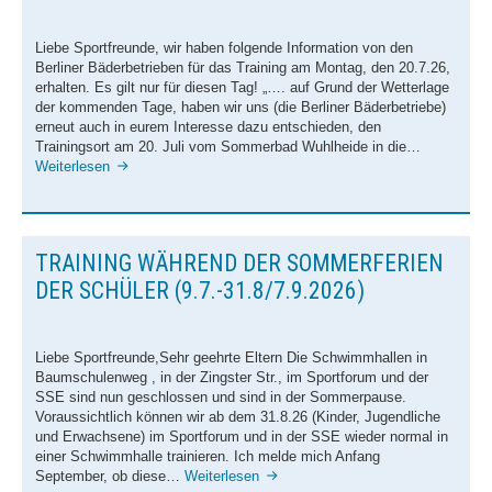
Schwimmhallen
Baumschulenweg
Liebe Sportfreunde, wir haben folgende Information von den
Berliner Bäderbetrieben für das Training am Montag, den 20.7.26,
News
erhalten. Es gilt nur für diesen Tag! „…. auf Grund der Wetterlage
der kommenden Tage, haben wir uns (die Berliner Bäderbetriebe)
Trainingszeiten
erneut auch in eurem Interesse dazu entschieden, den
Trainingsort am 20. Juli vom Sommerbad Wuhlheide in die…
Sportforum
ACHTUNG
Weiterlesen
Hohenschönhausen
–
TRAINING
News
AM
MONTAG
Trainingszeiten
TRAINING WÄHREND DER SOMMERFERIEN
(20.7.26)
in
SSE Europa-Sportpark
DER SCHÜLER (9.7.-31.8/7.9.2026)
der
News
Schwimmhalle
ALLENDEVIERTEL
Trainingszeiten
Liebe Sportfreunde,Sehr geehrte Eltern Die Schwimmhallen in
und
Baumschulenweg , in der Zingster Str., im Sportforum und der
nicht
Zingster Straße
SSE sind nun geschlossen und sind in der Sommerpause.
im
Voraussichtlich können wir ab dem 31.8.26 (Kinder, Jugendliche
Sommerbad
News
und Erwachsene) im Sportforum und in der SSE wieder normal in
Wuhlheide
einer Schwimmhalle trainieren. Ich melde mich Anfang
Trainingszeiten
Training
September, ob diese…
Weiterlesen