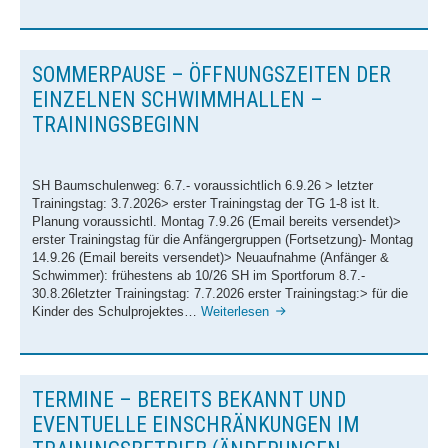
während
Jugend
der
Sommerferien
News
der
SOMMERPAUSE – ÖFFNUNGSZEITEN DER
Schüler
Termine
(9.7.-31.8/7.9.2026)
EINZELNEN SCHWIMMHALLEN –
Bestenliste
TRAININGSBEGINN
Schwimmprojekt Sulzfelder
Straße
SH Baumschulenweg: 6.7.- voraussichtlich 6.9.26 > letzter
Masters
Trainingstag: 3.7.2026> erster Trainingstag der TG 1-8 ist lt.
Planung voraussichtl. Montag 7.9.26 (Email bereits versendet)>
News
erster Trainingstag für die Anfängergruppen (Fortsetzung)- Montag
14.9.26 (Email bereits versendet)> Neuaufnahme (Anfänger &
Termine
Schwimmer): frühestens ab 10/26 SH im Sportforum 8.7.-
Bestenliste
30.8.26letzter Trainingstag: 7.7.2026 erster Trainingstag:> für die
Sommerpause
Kinder des Schulprojektes…
Weiterlesen
Trainingszeiten
–
Öffnungszeiten
Termine
der
einzelnen
Wettkämpfe
TERMINE – BEREITS BEKANNT UND
Schwimmhallen
–
EVENTUELLE EINSCHRÄNKUNGEN IM
Trainingslager
Trainingsbeginn