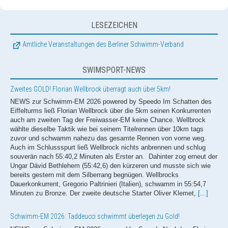
LESEZEICHEN
Amtliche Veranstaltungen des Berliner Schwimm-Verband
SWIMSPORT-NEWS
Zweites GOLD! Florian Wellbrock überragt auch über 5km!
NEWS zur Schwimm-EM 2026 powered by Speedo Im Schatten des
Eiffelturms ließ Florian Wellbrock über die 5km seinen Konkurrenten
auch am zweiten Tag der Freiwasser-EM keine Chance. Wellbrock
wählte dieselbe Taktik wie bei seinem Titelrennen über 10km tags
zuvor und schwamm nahezu das gesamte Rennen von vorne weg.
Auch im Schlussspurt ließ Wellbrock nichts anbrennen und schlug
souverän nach 55:40,2 Minuten als Erster an. Dahinter zog erneut der
Ungar Dávid Bethlehem (55:42,6) den kürzeren und musste sich wie
bereits gestern mit dem Silberrang begnügen. Wellbrocks
Dauerkonkurrent, Gregorio Paltrinieri (Italien), schwamm in 55:54,7
Minuten zu Bronze. Der zweite deutsche Starter Oliver Klemet,
[...]
Schwimm-EM 2026: Taddeucci schwimmt überlegen zu Gold!