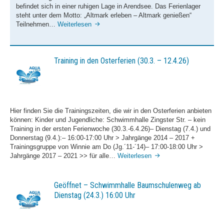
befindet sich in einer ruhigen Lage in Arendsee. Das Ferienlager
steht unter dem Motto: „Altmark erleben – Altmark genießen“
Sommerlager
Teilnehmen…
Weiterlesen
für
Kinder
14.-22.8.2026
(Jg.
Training in den Osterferien (30.3. – 12.4.26)
2011-
2017)
Hier finden Sie die Trainingszeiten, die wir in den Osterferien anbieten
können: Kinder und Jugendliche: Schwimmhalle Zingster Str. – kein
Training in der ersten Ferienwoche (30.3.-6.4.26)– Dienstag (7.4.) und
Donnerstag (9.4.):– 16:00-17:00 Uhr > Jahrgänge 2014 – 2017 +
Trainingsgruppe von Winnie am Do (Jg.´11-´14)– 17:00-18:00 Uhr >
Training
Jahrgänge 2017 – 2021 >> für alle…
Weiterlesen
in
den
Osterferien
Geöffnet – Schwimmhalle Baumschulenweg ab
(30.3.
Dienstag (24.3.) 16:00 Uhr
–
12.4.26)