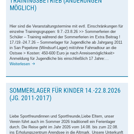
TRAININGSBETRIEB (ÄNDERUNGEN
Sonstige Veranstaltungen
MÖGLICH)
Bilder
Vereinsbekleidung
Hier sind die Veranstaltungstermine mit evtl. Einschränkungen für
einzelne Trainingsgruppen: 9.7.-23.8.26 >> Sommerferien der
Schüler – Training während der Sommerferien im Extra Beitrag !
17./19.-24.7.26 – Sommerlager für Jugendliche ab Jahrgang 2011
in San Pepelone (Windsurf-Lager) mit/ohne Fahrradtour an die
Ostsee > Kosten: 450-600 Euro je nach Anreisemöglichkeit>
Anmeldung für Jugendliche bis einschließlich 17 Jahre:…
Termine
Weiterlesen
–
bereits
bekannt
und
SOMMERLAGER FÜR KINDER 14.-22.8.2026
eventuelle
Einschränkungen
(JG. 2011-2017)
im
Trainingsbetrieb
(Änderungen
Liebe Sportfreundinnen und Sportfreunde,Liebe Eltern, unser
möglich)
Verein führt auch im Sommer 2026 traditionell ein Ferienlager
durch. Die Reise geht im Jahr 2026 vom 14.08. bis zum 22.08.
ins Erholungszentrum Arendsee in die Altmark. Unsere Unterkunft