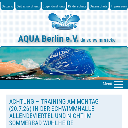
Skip
Satzung
Beitragsordnung
Jugendordnung
Kinderschutz
Datenschutz
Impressum
to
content
AQUA Berlin e.V.
da schwimm icke
Menü
ACHTUNG – TRAINING AM MONTAG
Über uns
(20.7.26) IN DER SCHWIMMHALLE
Das „Who is Who“
ALLENDEVIERTEL UND NICHT IM
News
SOMMERBAD WUHLHEIDE